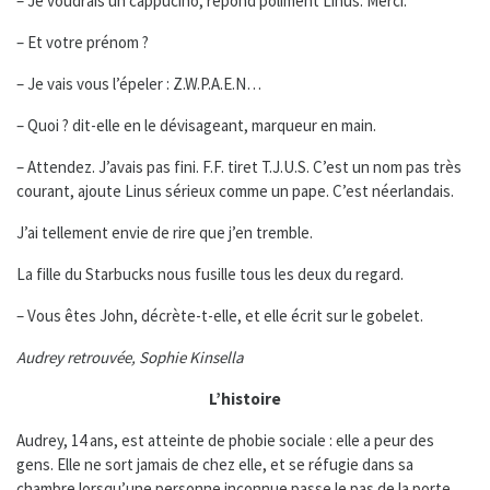
– Je voudrais un cappucino, répond poliment Linus. Merci.
– Et votre prénom ?
– Je vais vous l’épeler : Z.W.P.A.E.N…
– Quoi ? dit-elle en le dévisageant, marqueur en main.
– Attendez. J’avais pas fini. F.F. tiret T.J.U.S. C’est un nom pas très
courant, ajoute Linus sérieux comme un pape. C’est néerlandais.
J’ai tellement envie de rire que j’en tremble.
La fille du Starbucks nous fusille tous les deux du regard.
– Vous êtes John, décrète-t-elle, et elle écrit sur le gobelet.
Audrey retrouvée
, Sophie Kinsella
L’histoire
Audrey, 14 ans, est atteinte de phobie sociale : elle a peur des
gens. Elle ne sort jamais de chez elle, et se réfugie dans sa
chambre lorsqu’une personne inconnue passe le pas de la porte.